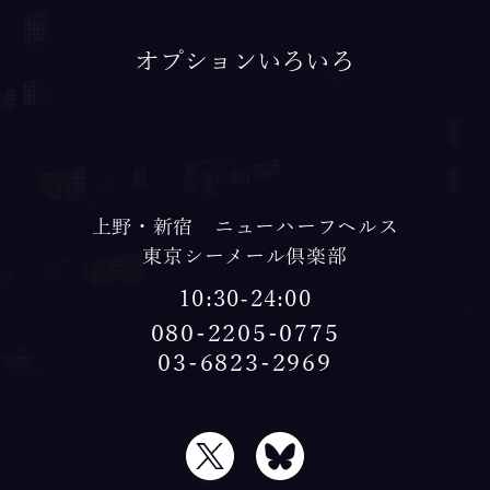
オ
プ
シ
ョ
ン
い
ろ
い
ろ
上野・新宿 ニューハーフヘルス
東京シーメール倶楽部
10:30-24:00
080-2205-0775
03-6823-2969
X
Bluesky