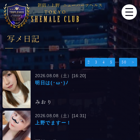
新宿・上野
ニューハーフヘルス
写メ日記
<
1
2
3
4
5
…
50
>
2026.08.08（土）[16:20]
明日は(･ω･)ﾉ
みおり
2026.08.08（土）[14:31]
上野でますー！