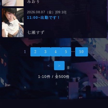
みおり
2026.08.07（金）[09:10]
11:00~出勤です！
七瀬すず
1
2
3
4
5
…
50
<
>
1-10件 / 全500件